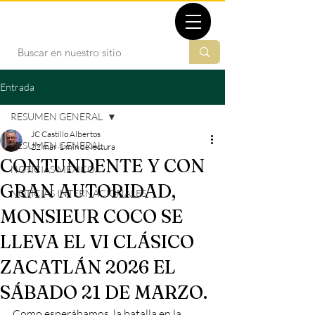
TBMX.ORG
Entrada
RESUMEN GENERAL
JC Castillo Albertos
RESUMEN GENERAL
22 mar
1 min de lectura
CONTUNDENTE Y CON
NOTICIAS MÉXICO
GRAN AUTORIDAD,
NOTICIAS INTERNACIONALES
MONSIEUR COCO SE
LLEVA EL VI CLÁSICO
ZACATLÁN 2026 EL
SÁBADO 21 DE MARZO.
Como esperábamos, la batalla en la 