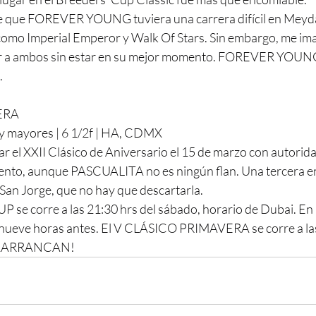
 de que FOREVER YOUNG tuviera una carrera difícil en Meydan
 como Imperial Emperor y Walk Of Stars. Sin embargo, me ima
er a ambos sin estar en su mejor momento. FOREVER YOUNG, 
.
ERA
 y mayores | 6 1/2f | HA, CDMX
 el XXII Clásico de Aniversario el 15 de marzo con autorida
nto, aunque PASCUALITA no es ningún flan. Una tercera en 
an Jorge, que no hay que descartarla.
 corre a las 21:30 hrs del sábado, horario de Dubai. En 
 nueve horas antes. El V CLÁSICO PRIMAVERA se corre a las
AAAAARRANCAN!