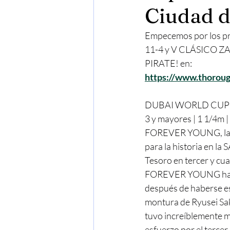
Ciudad d
Empecemos por los pr
11-4 y V CLÁSICO ZA
PIRATE! en:
https://www.thorou
DUBAI WORLD CUP
3 y mayores | 1 1/4m
FOREVER YOUNG, la es
para la historia en l
Tesoro en tercer y cua
FOREVER YOUNG ha dom
después de haberse es
montura de Ryusei Sa
tuvo increíblemente m
esfuerzo por el tercer