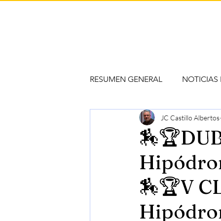
RESUMEN GENERAL
NOTICIAS
JC Castillo Albertos
🏇🏆DUB
Hipódro
🏇🏆V C
Hipódrom