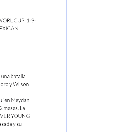
 WORL CUP: 1-9-
MEXICAN 
una batalla 
soro y Wilson 
uí en Meydan, 
2 meses. La 
OREVER YOUNG 
asada y su 