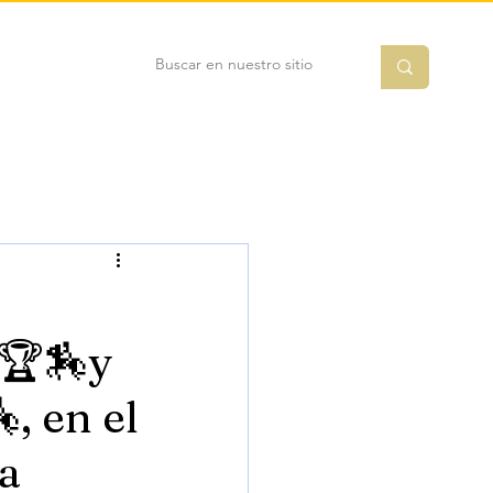
🏆🏇y
 en el
a