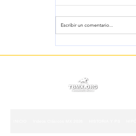
Escribir un comentario...
RENEGADE, sobre
Commandment en el Jim
Dandy Stakes 2026.
© 2022 TBMX.ORG
PURASANGRES MÉXICO
INICIO
Videos Clásicos MX 2026
HISTORIA Y PS
HIP