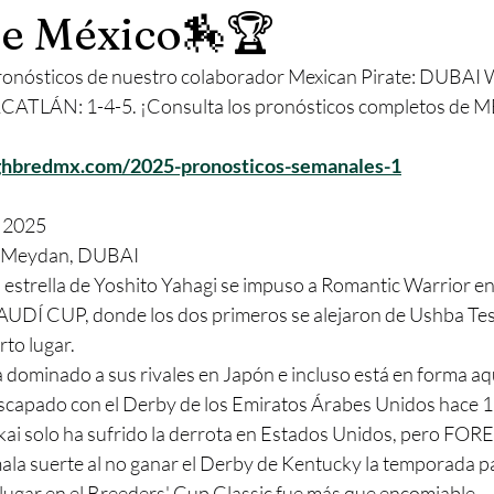
e México🏇🏆
onósticos de nuestro colaborador Mexican Pirate: DUBAI
CATLÁN: 1-4-5. ¡Consulta los pronósticos completos de 
ghbredmx.com/2025-pronosticos-semanales-1
 2025
 | Meydan, DUBAI
trella de Yoshito Yahagi se impuso a Romantic Warrior en 
a SAUDÍ CUP, donde los dos primeros se alejaron de Ushba Te
rto lugar.
inado a sus rivales en Japón e incluso está en forma aq
capado con el Derby de los Emiratos Árabes Unidos hace 1
kai solo ha sufrido la derrota en Estados Unidos, pero F
ala suerte al no ganar el Derby de Kentucky la temporada p
 lugar en el Breeders' Cup Classic fue más que encomiable.