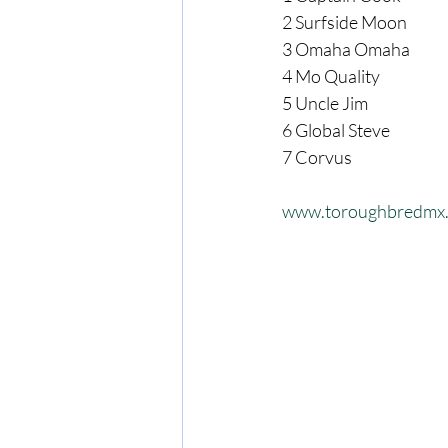
2 Surfside Moon
3 Omaha Omaha
4 Mo Quality
5 Uncle Jim
6 Global Steve
7 Corvus
www.toroughbredmx