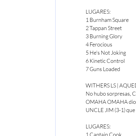
LUGARES:
1 Burnham Square
2 Tappan Street
3 Burning Glory
4 Ferocious
5 He's Not Joking
6 Kinetic Control
7 Guns Loaded
WITHERS LS | AQU
No hubo sorpresas, C
OMAHA OMAHA dio una b
UNCLE JIM (3-1) que a
LUGARES:
1 Captain Cook