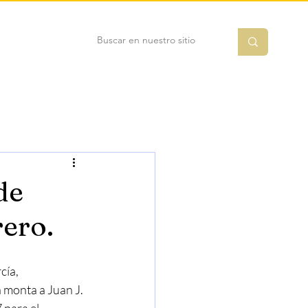
de
ero.
ía, 
monta a Juan J. 