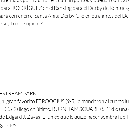
ntrenados por Bob Baffert suman puntos y quedan con 7.07 
para  RODRÍGUEZ en el Ranking para el Derby de Kentucky.
hará correr 
en el Santa Anita Derby GI o en otra antes del De
 si. ¿Tú qué opinas?
LFSTREAM PARK
, al gran favorito FEROOCIUS (9-5) lo mandaron al cuarto lu
 (5-2) llego en último. BURNHAM SQUARE (5-1) dio una c
e Edgard J. Zayas. El único que le quizó hacer sombra fu
gó lejos.