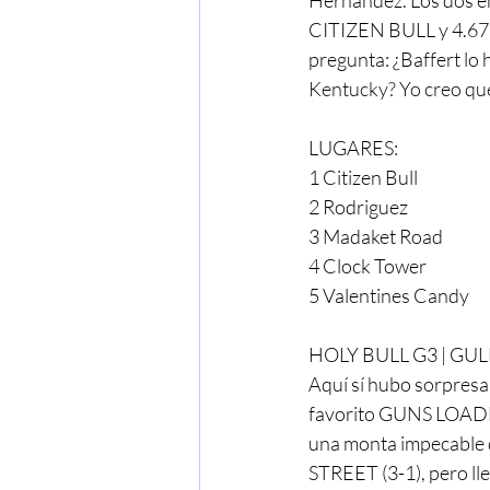
Hernández. Los dos e
CITIZEN BULL y 4.67 
pregunta: ¿Baffert lo 
Kentucky? Yo creo que
LUGARES:
1 Citizen Bull
2 Rodriguez
3 Madaket Road
4 Clock Tower
5 Valentines Candy
HOLY BULL G3 | GU
Aquí sí hubo sorpresa
favorito GUNS LOADED
una monta impecable d
STREET (3-1), pero lle