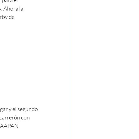
para el 
 Ahora la 
rby de 
gar y el segundo 
arrerón con 
e TAAPAN 