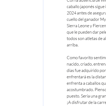
Con la ausencia de W
caballo japonés sigue 
2024 antes de asegurar
cuello del ganador Mys
Sierra Leone y Fie
que le pueden dar pele
todos son atletas de a
arriba.
Como favorito sentime
nacido, criado, entre
días fue adquirido p
enfrentará es la dista
enfrenta a caballos qu
acostumbrado. Pienso q
puesto. Sería una gran
¡A disfrutar de la carr