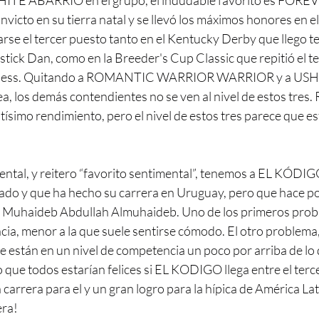
HITE ABARRIO en el grupo, el indudable favorito es FORE
invicto en su tierra natal y se llevó los máximos honores en 
se el tercer puesto tanto en el Kentucky Derby que llego te
tick Dan, como en la Breeder's Cup Classic que repitió el te
rceness. Quitando a ROMANTIC WARRIOR WARRIOR y a US
a, los demás contendientes no se ven al nivel de estos tres
ltísimo rendimiento, pero el nivel de estos tres parece que e
ntal, y reitero “favorito sentimental”, tenemos a EL KÓDIGO
nado y que ha hecho su carrera en Uruguay, pero que hace p
or Muhaideb Abdullah Almuhaideb. Uno de los primeros prob
ncia, menor a la que suele sentirse cómodo. El otro problema,
e están en un nivel de competencia un poco por arriba de lo q
ue todos estarían felices si EL KODIGO llega entre el terce
 carrera para el y un gran logro para la hípica de América Lat
era!