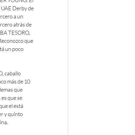
VER YOUNG. El 
el UAE Derby de 
rcero a un 
rcero atrás de 
HBA TESORO, 
. Reconozco que 
stá un poco 
, caballo 
oco más de 10 
lemas que 
 es que se 
ue el está 
r y quinto 
ina.