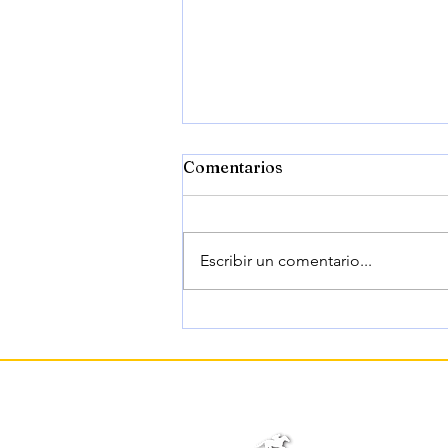
Comentarios
Escribir un comentario...
RENEGADE, sobre
Commandment en el Jim
Dandy Stakes 2026.