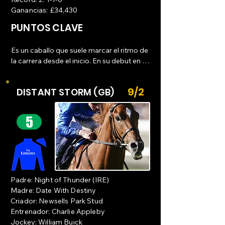
Ganancias: £34,430
PUNTOS CLAVE
Es un caballo que suele marcar el ritmo de 
la carrera desde el inicio. En su debut en 
Newbury, tomó una ventaja clara desde 
los primeros metros y nunca fue 
9/2
DISTANT STORM (GB)
alcanzado.

Zancada larga y potente: Posee una 
zancada excepcionalmente larga que le 
permite mantener una velocidad 
constante y "seguir empujando" incluso en 
las fases finales de la carrera.

Velocidad "fuera de serie": Sus datos de 
Padre: Night of Thunder (IRE)
velocidad por secciones (sectionals) en su 
Madre: Date With Destiny
primera victoria mostraron que corrió más 
Criador: Newsells Park Stud
rápido que el promedio de su clase, 
Entrenador: Charlie Appleby
estableciendo tiempos que los analistas 
Jockey: William Buick