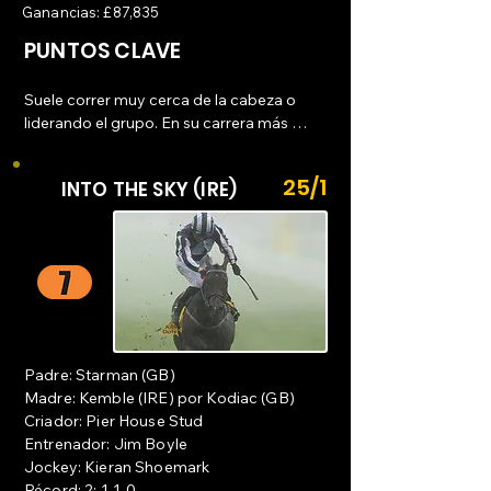
Ganancias: £87,835
PUNTOS CLAVE
Suele correr muy cerca de la cabeza o 
liderando el grupo. En su carrera más 
reciente (Craven Stakes), se mostró muy 
"entusiasta" (pulling), lo que significa que 
25/1
INTO THE SKY (IRE)
quería ir más rápido de lo que su jinete 
deseaba inicialmente.

Resistencia en el Remate: A pesar de 
gastar mucha energía al principio, ha 
demostrado una gran capacidad para 
pelear hasta el final. Su victoria en 
Doncaster fue en un final de fotografía, 
Padre: Starman (GB)
ganando por apenas una nariz, lo que 
Madre: Kemble (IRE) por Kodiac (GB)
resalta su tenacidad.
Criador: Pier House Stud
Entrenador: Jim Boyle
Jockey: Kieran Shoemark
Récord: 2: 1-1-0