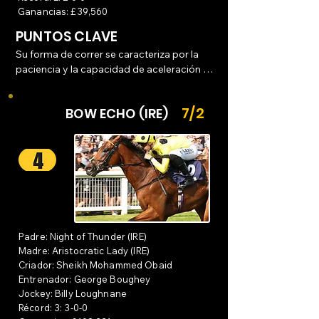
Ganancias: £39,560
PUNTOS CLAVE
Su forma de correr se caracteriza por la 
paciencia y la capacidad de aceleración 
explosiva en los metros finales: 

7/2
BOW ECHO (IRE)
Aceleración (Turn of Foot): Ha 
demostrado una gran facilidad para 
"sentenciar" las carreras rápidamente una 
vez que se le exige el esfuerzo.

Versatilidad y Mente: Su jinete, Billy 
Loughnane, destaca que tiene una "mente 
excelente" para ser hijo de Sea The Stars, 
mostrándose manejable incluso en 
Padre: Night of Thunder (IRE)
carreras con un ritmo desordenado.

Madre: Aristocratic Lady (IRE)
Criador: Sheikh Mohammed Obaid
Posicionamiento: Suele seguir el ritmo de 
Entrenador: George Boughey
la carrera (tracking the pace) para luego 
Jockey: Billy Loughnane
cambiar de velocidad en el último furlong 
Récord: 3: 3-0-0