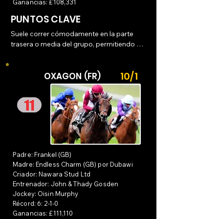
Ganancias: £108,331
y despegarse de sus rivales.
PUNTOS CLAVE
Suele correr cómodamente en la parte 
trasera o media del grupo, permitiendo 
que otros marquen el ritmo inicial.

10/1
Aceleración ("Turn of Foot"): Su mayor 
OXAGON (FR)
fortaleza es su cambio de ritmo. En su 
debut en Newbury, fue el caballo más 
rápido en 5 de los 8 furlongs, alcanzando 
una velocidad máxima de 41.29 mph.

Tenacidad: Aunque prefiere venir desde 
atrás, ha demostrado que puede pelear y 
Padre: Frankel (GB)
"volver a arrancar" cuando es desafiado, 
Madre: Endless Charm (GB) por Dubawi
como se vio en su victoria en Haydock.

Criador: Nawara Stud Ltd
Entrenador: John & Thady Gosden
Temperamento: Se le describe como un 
Jockey: Oisin Murphy
caballo "directo" (straightforward) y con 
Récord: 6: 2-1-0
una gran actitud competitiva, lo que 
Ganancias: £111,110
facilita su manejo durante las carreras.