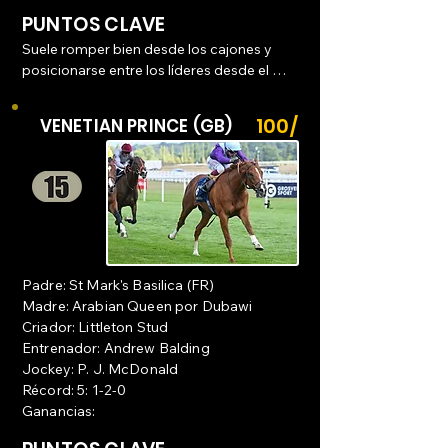
capacidad de resistencia.
PUNTOS CLAVE
Suele romper bien desde los cajones y 
posicionarse entre los líderes desde el 
arranque. En su victoria en el Phoenix 
Stakes (G1), corrió de forma prominente, 
100/
VENETIAN PRINCE (GB)
manteniendo a sus principales rivales bajo 
1
presión constante.

Capacidad de Aceleración Tardía: 

A pesar de marcar el ritmo, conserva 
energía para rematar. Su jinete, David 
Egan, destacó que en los últimos 100 
metros del debut mostró una gran 
Padre: St Mark's Basilica (FR)
capacidad para acelerar y galopar con 
Madre: Arabian Queen por Dubawi
fuerza hasta la meta.

Criador: Littleton Stud
Entrenador: Andrew Balding
Resistencia y Tenacidad: Es descrito 
Jockey: P. J. McDonald
como un caballo que "lleva el corazón en 
Récord: 5: 1-2-0
la manga", capaz de "correr a sus rivales 
Ganancias:
hasta agotarlos" aprovechando 