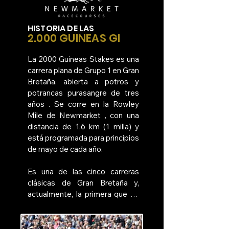
HISTORIA DE LAS
2.000 GUINEAS GI
La 2000 Guineas Stakes es una 
carrera plana de Grupo 1 en Gran 
Bretaña, abierta a potros y 
potrancas purasangre de tres 
años . Se corre en la Rowley 
Mile de Newmarket , con una 
distancia de 1,6 km (1 milla) y 
está programada para principios 
de mayo de cada año.

Es una de las cinco carreras 
clásicas de Gran Bretaña y, 
actualmente, la primera que se 
corre cada año. También sirve 
como etapa inaugural de la 
Triple Corona , seguida del 