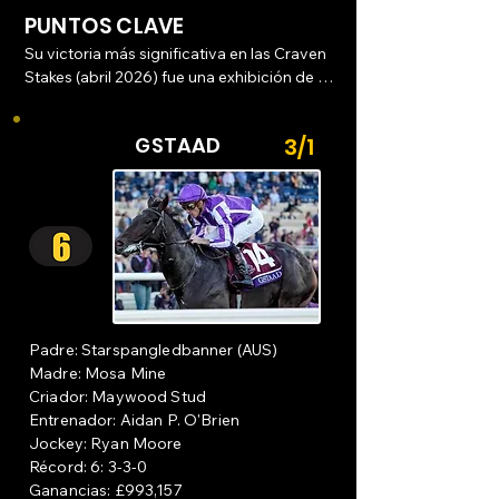
PUNTOS CLAVE
Su victoria más significativa en las Craven 
Stakes (abril 2026) fue una exhibición de 
"made all" (liderar de principio a fin). Bajo 
la monta de Oisín Murphy, controló el 
GSTAAD
3/1
ritmo desde el salto y supo acelerar en el 
último furlong para despegarse de sus 
perseguidores.

Capacidad de aceleración: Ha 
demostrado una notable "punta de 
velocidad" tras mantener un paso 
constante, lo que le permite "deslizarse" 
del grupo cuando la carrera entra en su 
Padre: Starspangledbanner (AUS)
fase decisiva.

Madre: Mosa Mine
Uso de accesorios: 

Criador: Maywood Stud
Entrenador: Aidan P. O'Brien
Recientemente ha corrido con carrilleras 
Jockey: Ryan Moore
(cheekpieces) por primera vez, lo que 
Récord: 6: 3-3-0
parece haber mejorado su enfoque y 
Ganancias: £993,157
respuesta a las señales del jockey.