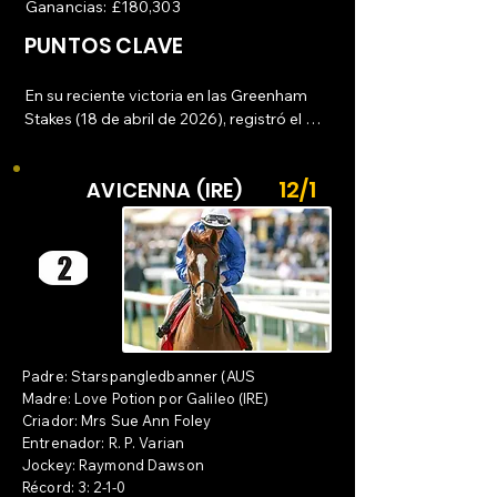
maniobrar entre el tráfico de caballos sin 
Ganancias: £180,303
perder el impulso.
PUNTOS CLAVE
En su reciente victoria en las Greenham 
Stakes (18 de abril de 2026), registró el 
furlong inicial más rápido de todo el grupo 
(14.84 segundos), alcanzando los

12/1
AVICENNA (IRE)
48 km/h en apenas segundos.

Posicionamiento: Prefiere correr de 
manera prominente o liderando el pelotón 
("run of the race"), aprovechando su 
capacidad para establecer fracciones de 
velocidad uniformes que desgastan a sus 
rivales.

Padre: Starspangledbanner (AUS
Atributos Físicos: Posee la zancada más 
Madre: Love Potion por Galileo (IRE)
Criador: Mrs Sue Ann Foley
larga registrada en su categoría, con un 
Entrenador: R. P. Varian
promedio máximo de 7.89 metros cuando 
Jockey: Raymond Dawson
extiende su galope al máximo.
Récord: 3: 2-1-0