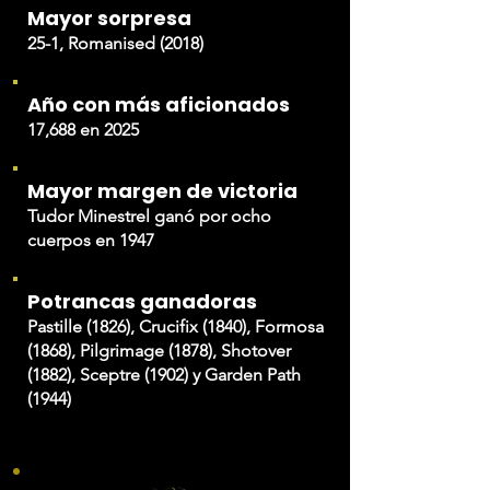
Mayor sorpresa
25-1, Romanised (2018)
Desde 2001, las 2000 Guineas y 
las 1000 Guineas Stakes 
ofrecen el mismo premio en 
Año con más aficionados
metálico. En 2019, cada una de 
17,688 en 2025
ellas tuvo una bolsa de 523.750 
libras.
Mayor margen de victoria
Tudor Minestrel ganó por ocho
cuerpos en 1947
Potrancas ganadoras
Pastille (1826), Crucifix (1840), Formosa
(1868), Pilgrimage (1878), Shotover
(1882), Sceptre (1902) y Garden Path
(1944)