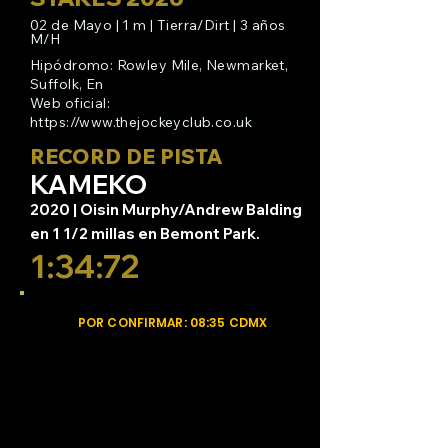
que el premio original era de 
02 de Mayo | 1 m | Tierra/Dirt | 3 años
2100 libras esterlinas).

M/H
Hipódromo: Rowley Mile, Newmarket,
A mediados de la década de 
Suffolk, En
1860, las 2000 Guineas se 
Web oficial:
consideraban una de las 
https://www.thejockeyclub.co.uk
carreras más prestigiosas de 
RECORD DE PISTA
Gran Bretaña para caballos de 
KAMEKO
tres años. Las cinco pruebas 
2020 | Oisin Murphy/Andrew Balding
principales para este grupo de 
edad, caracterizadas por 
en 1 1/2 millas en Bemont Park.
distancias crecientes a medida 
1:34:72
que avanzaba la temporada, 
comenzaron a conocerse como 
«Clásicas». El concepto se 
POR CONFIRMAR: 08:35 CDMX
adoptó posteriormente en 
muchos otros países.

Entre las variantes europeas de 
las 2000 guineas se incluyen las 