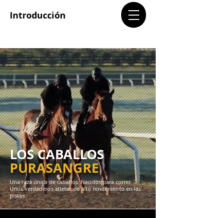
TBMX.ORG
Introducción
LOS CABALLOS
PURASANGRE
Una raza única de caballos. Nacidos para correr.
Unos verdaderos atletas de alto rendimiento en las
pistas