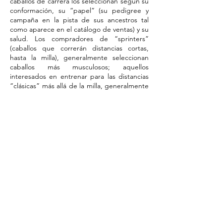
caballos de carrera los seleccionan según su
conformación, su “papel” (su pedigree y
campaña en la pista de sus ancestros tal
como aparece en el catálogo de ventas) y su
salud. Los compradores de “sprinters”
(caballos que correrán distancias cortas,
hasta la milla), generalmente seleccionan
caballos más musculosos; aquellos
interesados en entrenar para las distancias
“clásicas” más allá de la milla, generalmente
seleccionan ejemplares más grandes, con
patas más largas. Algunas familias de
puransangre son conocidas como de
sprinters o de fondistas.
Los compradores generalmente seleccionan
ejemplares grandes (Man O'War,
Secretariat, Dr. Fager y Forego fueron
caballos grandes), sin embargo un número
importante de buenos caballos han sido
pequeños (War Admiral, Round Table,
Seabiscuit, Northern Dancer, y más
recientemente Dalakhani y Smarty Jones).