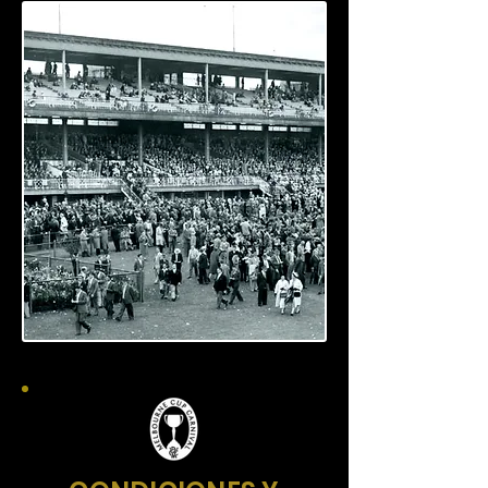
caballo Archer, quien también ganó 
la segunda edición en 1862.

* Evolución del Trofeo: En sus 
inicios, el premio no era una copa, 
sino un reloj de oro y dinero en 
efectivo. El diseño actual de la copa 
de tres asas se estandarizó en 
1919.

* Phar Lap (1930): Considerado el 
caballo más famoso de Australia, 
ganó la copa en 1930 bajo una 
vigilancia extrema debido a 
amenazas de muerte.

* Makybe Diva (2003-2005): Es la 
única yegua en la historia que ha 
ganado la Melbourne Cup en tres 
ocasiones consecutivas (2003, 