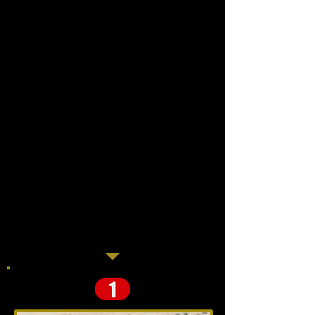
Madre:
Abuelo:
Criador:
Dueño:
Entrenador: :
Jinete:
Récord:
Ganancias:
Últimas 3 carreras
:
3: 2-1-0
1ero
1ero
2ndo
PUNTOS CLAVE
NO HAY COMENTARIOAS