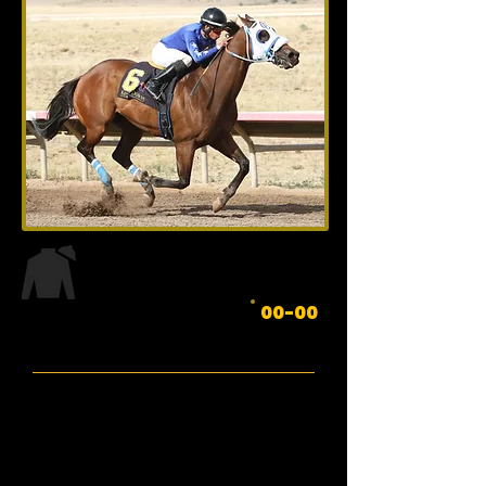
Edad: 00 de XXXXX 20XX
NOMBRE
00-00
Padre:
Madre:
Abuelo:
Criador: