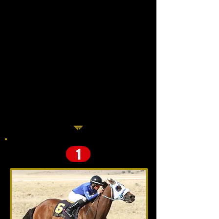
Dueño:
Entrenador: :
Jinete:
Récord:
Ganancias:
Últimas 3 carreras
:
3: 2-1-0
1ero
1ero
2ndo
PUNTOS CLAVE
NO HAY COMENTARIOAS