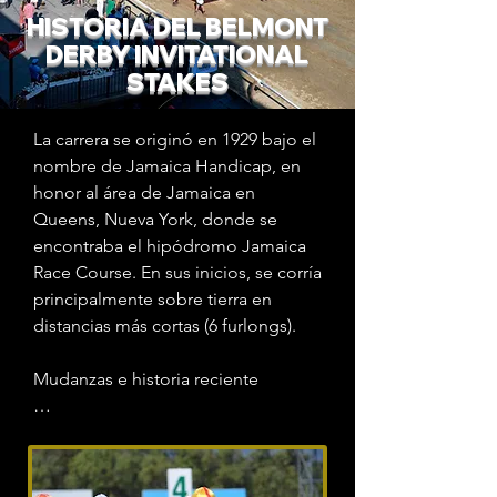
HISTORIA DEL BELMONT
DERBY INVITATIONAL
STAKES
La carrera se originó en 1929 bajo el 
nombre de Jamaica Handicap, en 
honor al área de Jamaica en 
Queens, Nueva York, donde se 
encontraba el hipódromo Jamaica 
Race Course. En sus inicios, se corría 
principalmente sobre tierra en 
distancias más cortas (6 furlongs).

Mudanzas e historia reciente

Tras el cierre del hipódromo de 
Jamaica en 1959, la competencia 
pasó por años de inactividad y se 