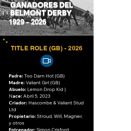
GANADORES DEL
BELMONT DERBY
1929 - 2026
TITLE ROLE (GB) - 2026
Padre:
Too Darn Hot (GB)
Madre:
Valiant Girl (GB)
Abuelo:
Lemon Drop Kid )
N
ace:
Abril 5, 2023
Criador:
Hascombe & Valiant Stud
Ltd
Propietario:
Stroud, Will, Magnier,
y otros
Entrenador:
Simon Crisford