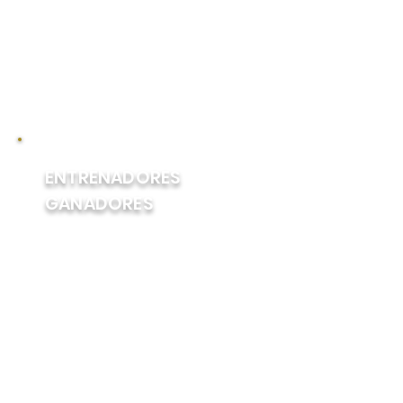
en 1923, aunque el escritor de
Daily Racing Form Charles
Hatton se acredita comúnmente
con el origen del término en
1930.
ENTRENADORES
GANADORES
James E. "Sunny Jim"
Fitzsimmons fue el primer
entrenador en ganar la Triple
Corona más de una vez; entrenó
tanto a Gallant Fox como a
Omaha para el Belair Stud. Bob
Baffert se convirtió en el segundo
entrenador en ganar la Triple
Corona más de una vez,