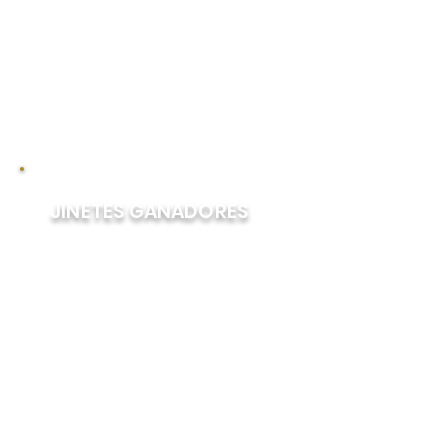
está abierta tanto a potros como
a potrancas. Aunque las
potrancas han ganado cada una
de las carreras individuales de la
Triple Corona, ninguna ha
ganado la Triple Corona en sí.
JINETES GANADORES
Eddie Arcaro montó a los dos
campeones de la Triple Corona
de Calumet y es el único jinete
en ganar más de una Triple
Corona. Willie Simms es el único
jinete afroamericano en ganar
las tres carreras que componen
la triple corona. Durante el
Preakness Stakes de 1898 montó
un caballo diferente, Sly Fox y