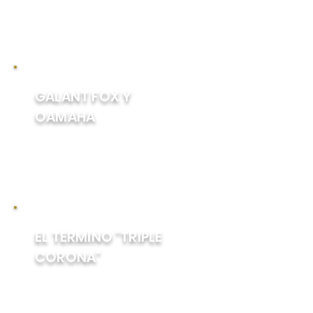
Stakes de 1973 también
estableció un récord mundial
que sigue en pie.
GALANT FOX Y
OAMAHA
Gallant Fox y Omaha son
también el único par padre-hijo
en ganar la Triple Corona
EL TERMINO "TRIPLE
CORONA"
El término "triple corona" en
referencia a las tres carreras
actuales estaba en uso al menos