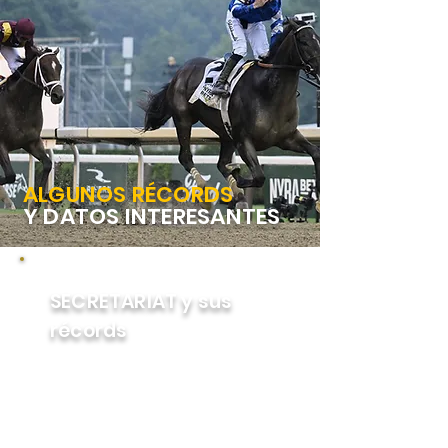
ALGUNOS RÉCORDS
Y DATOS INTERESANTES
SECRETARIAT y sus
récords
Secretariat tiene el tiempo
récord para cada una de las tres
carreras. Su tiempo de 2:24 para
1+1⁄2 Millas en el Belmont