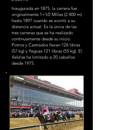
la carrera de caballos purasangre 
Inaugurada en 1875, la carrera fue
más famosa del mundo, tal que al 
originalmente 1+1⁄2 Millas (2.400 m)
caballo ganador se le conoce para 
hasta 1897 cuando se acortó a su
la posteridad como Campeón.
distancia actual. Es la única de las
tres carreras que se ha realizado
continuamente desde su inicio.
Potros y Castrados llevan 126 libras
(57 kg) y Yeguas 121 libras (55 kg). El
field
se ha limitado a 20 caballos
desde 1975.