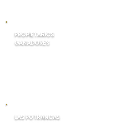
entrenando a American Pharoah
y Justify.
PROPIETARIOS
GANADORES
Belair Stud y Calumet Farm
están empatados como
propietarios con la mayor
cantidad de victorias de la Triple
Corona con dos cada uno; los
ganadores de Calumet fueron
Whirlaway y Citation.
LAS POTRANCAS
Cada carrera de Triple Corona