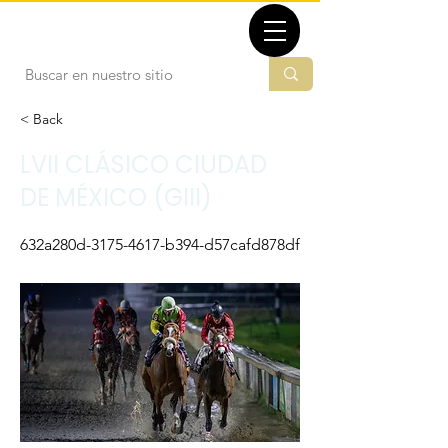
TBMX.ORG
< Back
LVII CLÁSICO CIUDAD
DE MÉXICO (GIII)
632a280d-3175-4617-b394-d57cafd878df