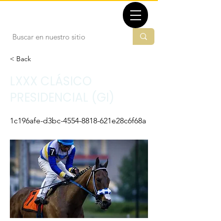
TBMX.ORG
< Back
LXXX CLÁSICO
PRESIDENCIAL (GI)
1c196afe-d3bc-4554-8818-621e28c6f68a