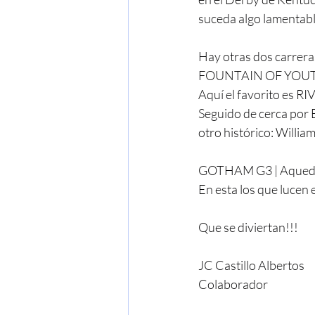
suceda algo lamentable
Hay otras dos carrera
FOUNTAIN OF YOUTH G
Aquí el favorito es 
Seguido de cerca po
otro histórico: Willia
GOTHAM G3 | Aquedu
En esta los que luce
Que se diviertan!!!
JC Castillo Albertos
Colaborador