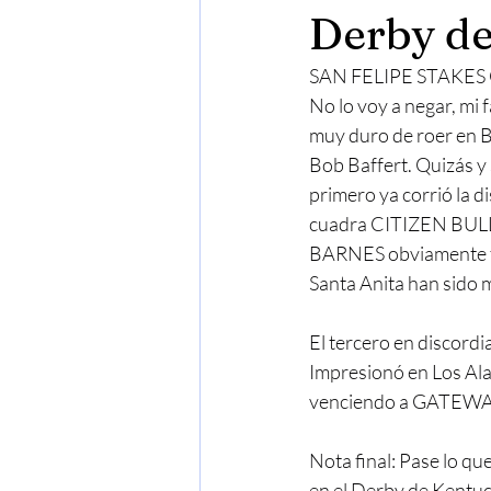
Derby de
SAN FELIPE STAKES G2
No lo voy a negar, mi
muy duro de roer en 
Bob Baffert. Quizás y
primero ya corrió la d
cuadra CITIZEN BULL.
BARNES obviamente tie
Santa Anita han sido
El tercero en discord
Impresionó en Los Alam
venciendo a GATEWAY 
Nota final: Pase lo 
en el Derby de Kentuc