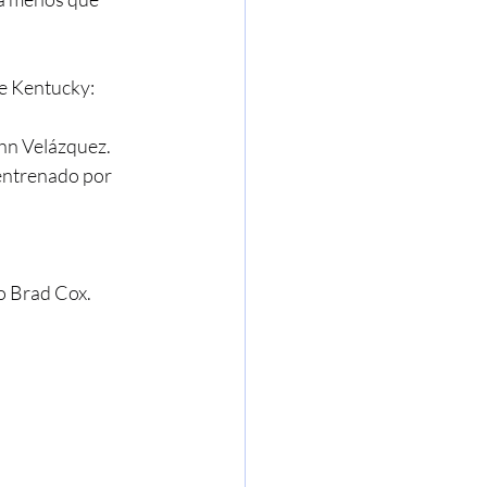
de Kentucky:
hn Velázquez. 
ntrenado por 
o Brad Cox.