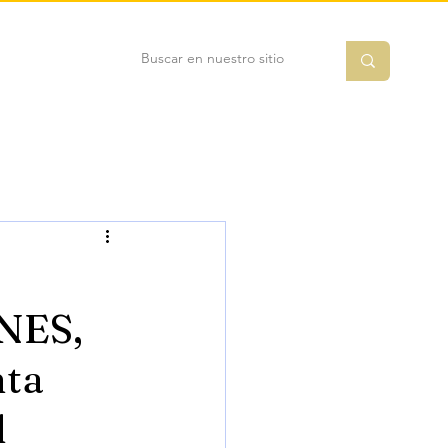
NES,
nta
l