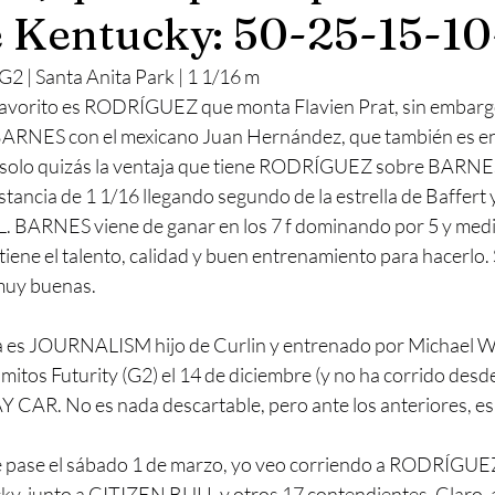
 Kentucky: 50-25-15-10
 | Santa Anita Park | 1 1/16 m
 favorito es RODRÍGUEZ que monta Flavien Prat, sin embarg
BARNES con el mexicano Juan Hernández, que también es e
 solo quizás la ventaja que tiene RODRÍGUEZ sobre BARNES,
istancia de 1 1/16 llegando segundo de la estrella de Baffer
 BARNES viene de ganar en los 7 f dominando por 5 y medi
ne el talento, calidad y buen entrenamiento para hacerlo. S
 muy buenas.
ia es JOURNALISM hijo de Curlin y entrenado por Michael W
itos Futurity (G2) el 14 de diciembre (y no ha corrido desde
CAR. No es nada descartable, pero ante los anteriores, es
que pase el sábado 1 de marzo, yo veo corriendo a RODRÍGU
ky, junto a CITIZEN BULL y otros 17 contendientes. Claro,