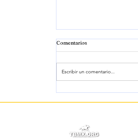
Comentarios
Escribir un comentario...
RENEGADE, sobre
Commandment en el Jim
Dandy Stakes 2026.