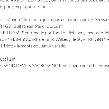
, por ejemplo, una lesión.
s el sábado 1 de marzo que reparten puntos para el Derby 
2 | Gulfstream Park | 1 1/16 m
RIVER THAMES entrenado por Todd A. Pletcher y montado Jo
r BURNHAM SQUARE de Ian R. Wilkes y de SOVEREIGNTY e
m I. Mott y la monta de Juan Alvarado.
ct | 1 m
n es SAND DEVIL y SACROSANCT entrenado por el talentos