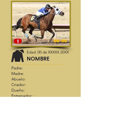
00-00
Edad: 00 de XXXXX 20XX
NOMBRE
Padre:
Madre:
Abuelo:
Criador:
Dueño:
Entrenador: :
Jinete:
Récord:
Ganancias: