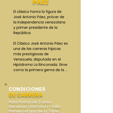
PÁEZ
El clásico honra la figura de 
José Antonio Páez, prócer de 
la independencia venezolana 
y primer presidente de la 
República.

El Clásico José Antonio Páez es 
una de las carreras hípicas 
más prestigiosas de 
Venezuela, disputada en el 
Hipódromo La Rinconada. Sirve 
como la primera gema de la 
Triple Corona Nacional para 
ejemplares de tres años. La 
edición del año 2000 destacó 
CONDICIONES
por la derrota del campeón My 
DE CARRERA
Own Business ante Vuelve 
Jorge.

Para Potros de 3 años
Distancia: 1,600 mts | 1 milla
Primera etapa de la Triple
La carrera del 14 de junio del 