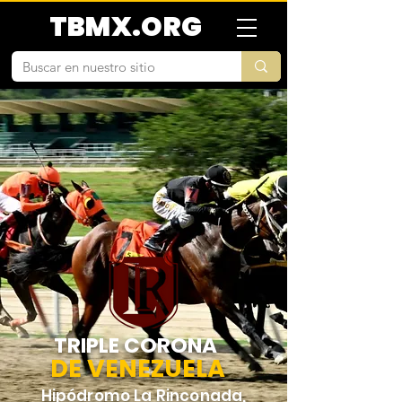
TBMX.ORG
TRIPLE CORONA
DE VENEZUELA
Hipódromo La Rinconada,