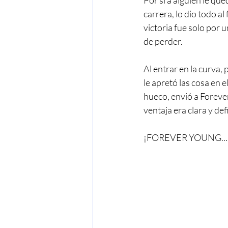
Por si a alguien le qu
carrera, lo dio todo al
victoria fue solo por
de perder.
Al entrar en la curva,
le apretó las cosa en 
hueco, envió a Foreve
ventaja era clara y 
¡FOREVER YOUNG..