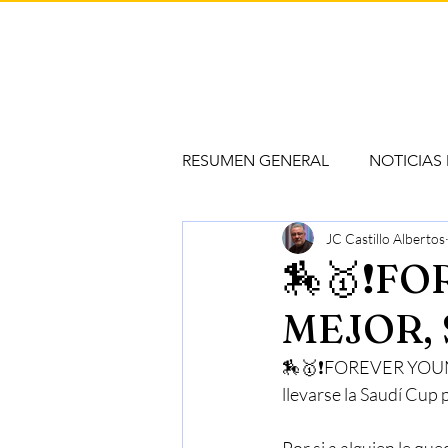
RESUMEN GENERAL
NOTICIAS
JC Castillo Albertos
🏇🥇❗️F
MEJOR,
🏇🥇❗️FOREVER YOUN
llevarse la Saudí Cup