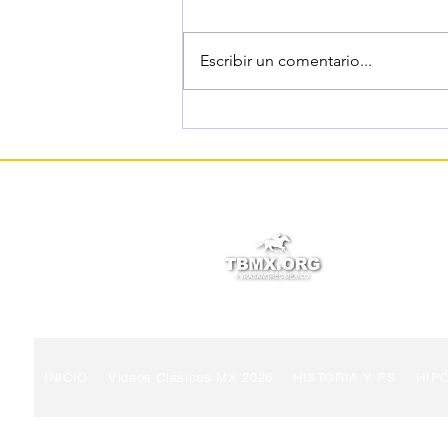
Escribir un comentario...
RENEGADE, sobre
Commandment en el Jim
Dandy Stakes 2026.
© 2022 TBMX.ORG
PURASANGRES MÉXICO
INICIO
Videos Clásicos MX 2026
HISTORIA Y PS
HIP