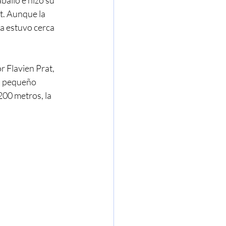
ballo e hizo su 
t. Aunque la 
a estuvo cerca 
 Flavien Prat, 
un pequeño 
00 metros, la 