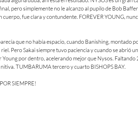
edaba alguna duda, ahí esta el resultado. NYSOS es un gran ca
 final, pero simplemente no le alcanzo al pupilo de Bob Baffer
 un cuerpo, fue clara y contundente. FOREVER YOUNG, nunc
 parecía que no había espacio, cuando Banishing, montado por
el riel. Pero Sakai siempre tuvo paciencia y cuando se abrió 
r Young por dentro, acelerando mejor que Nysos. Faltando 2
definitiva. TUMBARUMA tercero y cuarto BISHOPS BAY.
.POR SIEMPRE!