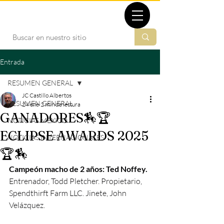
TBMX.ORG
Entrada
RESUMEN GENERAL
JC Castillo Albertos
RESUMEN GENERAL
24 ene
2 min de lectura
GANADORES🏇🏆
NOTICIAS MÉXICO
ECLIPSE AWARDS 2025
NOTICIAS INTERNACIONALES
🏆🏇
Campeón macho de 2 años:
Ted Noffey.
Entrenador, Todd Pletcher. Propietario, 
Spendthirft Farm LLC. Jinete, John 
Velázquez.